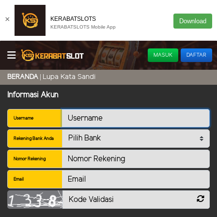
×
KERABATSLOTS
Download
KERABATSLOTS Mobile App
MASUK
DAFTAR
Lupa Kata Sandi
BERANDA
Informasi Akun
Username
Rekening Bank Anda
Nomor Rekening
Email