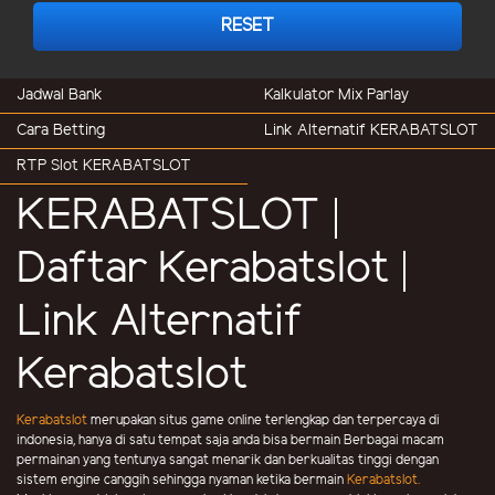
RESET
Jadwal Bank
Kalkulator Mix Parlay
Cara Betting
Link Alternatif KERABATSLOT
RTP Slot KERABATSLOT
KERABATSLOT |
Daftar Kerabatslot |
Link Alternatif
Kerabatslot
Kerabatslot
merupakan situs game online terlengkap dan terpercaya di
indonesia, hanya di satu tempat saja anda bisa bermain Berbagai macam
permainan yang tentunya sangat menarik dan berkualitas tinggi dengan
sistem engine canggih sehingga nyaman ketika bermain
Kerabatslot.